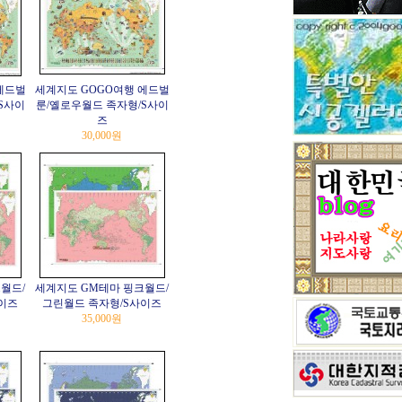
에드벌
세계지도 GOGO여행 에드벌
S사이
룬/옐로우월드 족자형/S사이
즈
30,000원
월드/
세계지도 GM테마 핑크월드/
이즈
그린월드 족자형/S사이즈
35,000원