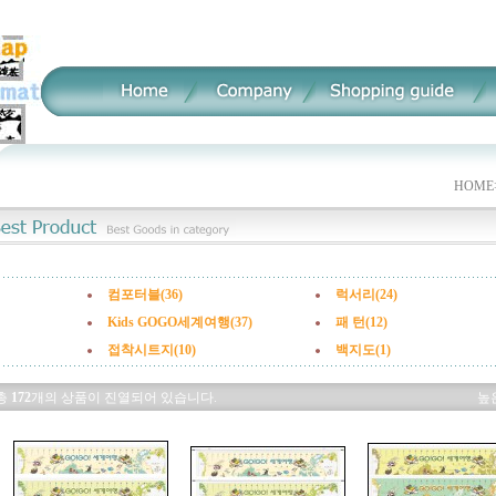
HOME
컴포터블(36)
럭서리(24)
Kids GOGO세계여행(37)
패 턴(12)
접착시트지(10)
백지도(1)
총
172
개의 상품이 진열되어 있습니다.
높