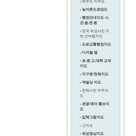
제주도 지적도
농어촌도로망도
행정안내지도 시.
군.읍.면.동
전국 위성사진 지
번 오버랩지도
도로교통행정지도
디지털 맵
초.중.고.대학 교재
지도
지구본/천체지도
역발상 지도
천체사진 우주지
도
관광 테마 홍보지
도
입체그림지도
고지도
위성영상지도