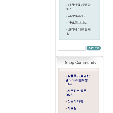
대한민국 대형 입
체지도
세계입체지도
판넬.족자지도
고객님 개인 결제
창
상품후기(특별한
겔러리)이벤트방
P.1~7
자주하는 질문
Q&A
질문과 대답
자료실