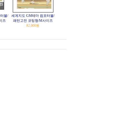
터블/
세계지도 GM테마 컴포터블/
이즈
패턴고전 코팅형/M사이즈
82,000원