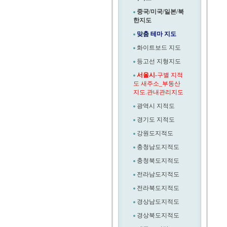
중국/미국/일본/북
한지도
맞춤 테마 지도
화이트보드 지도
등고선 지형지도
서울시
-구별 지적
도 새주소_부동산
지도.관내관리지도
광역시 지적도
경기도 지적도
강원도지적도
충청남도지적도
충청북도지적도
전라남도지적도
전라북도지적도
경상남도지적도
경상북도지적도