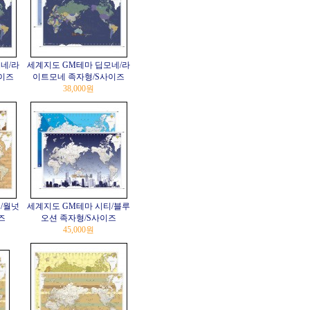
네/라
세계지도 GM테마 딥모네/라
이즈
이트모네 족자형/S사이즈
38,000원
/월넛
세계지도 GM테마 시티/블루
즈
오션 족자형/S사이즈
45,000원