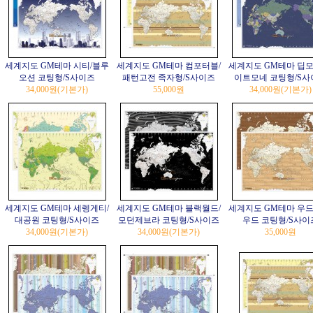
세계지도 GM테마 시티/블루
세계지도 GM테마 컴포터블/
세계지도 GM테마 딥모
오션 코팅형/S사이즈
패턴고전 족자형/S사이즈
이트모네 코팅형/S사
34,000원
(기본가)
55,000원
34,000원
(기본가)
세계지도 GM테마 세렝게티/
세계지도 GM테마 블랙월드/
세계지도 GM테마 우드
대공원 코팅형/S사이즈
모던제브라 코팅형/S사이즈
우드 코팅형/S사이
34,000원
(기본가)
34,000원
(기본가)
35,000원