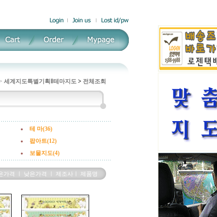
>
세계지도특별기획Ⅱ
테마지도
>
전체조회
테 마(36)
팝아트(12)
보물지도(4)
은가격
ㅣ
낮은가격
ㅣ
제조사
ㅣ
제품명