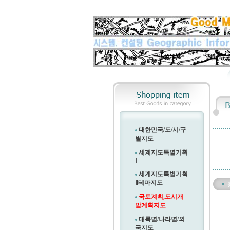
대한민국/도/시/구
별지도
세계지도특별기획
Ⅰ
세계지도특별기획
Ⅱ
테마지도
국토계획,도시개
발계획지도
대륙별/나라별/외
국지도