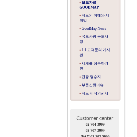
보도자료
GOODMAP
지도의 이해와 제
작법
GoodMap News
국토사랑 독도사
랑
1:1 고객문의 게시
판
세계를 정복하려
면
관광 명승지
부동산핫이슈
지도 제작의뢰서
02-704-3999
02-707-2999
(FAX)02-702-5999