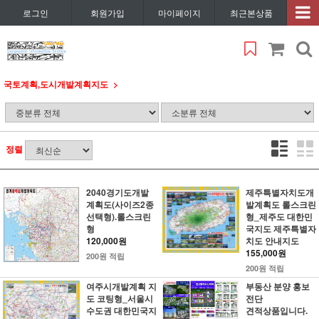
로그인
회원가입
마이페이지
최근본상품
국토계획,도시개발계획지도
정렬
2040경기도개발
제주특별자치도개
계획도(사이즈2종
발계획도 롤스크린
선택형).롤스크린
형_제주도 대한민
형
국지도 제주특별자
120,000원
치도 안내지도
155,000원
200원 적립
200원 적립
여주시개발계획 지
부동산 분양 홍보
도 코팅형_서울시
전단
수도권 대한민국지
견적상품입니다.