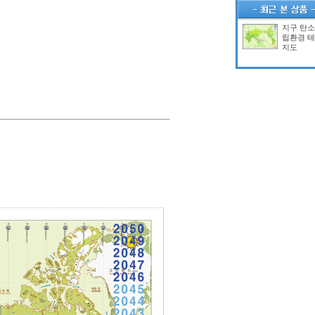
지구 탄
립환경 
지도