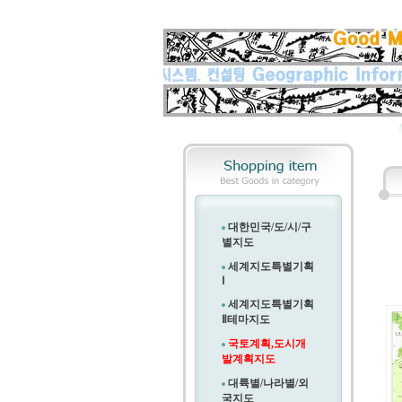
대한민국/도/시/구
별지도
세계지도특별기획
Ⅰ
세계지도특별기획
Ⅱ
테마지도
국토계획,도시개
발계획지도
대륙별/나라별/외
국지도