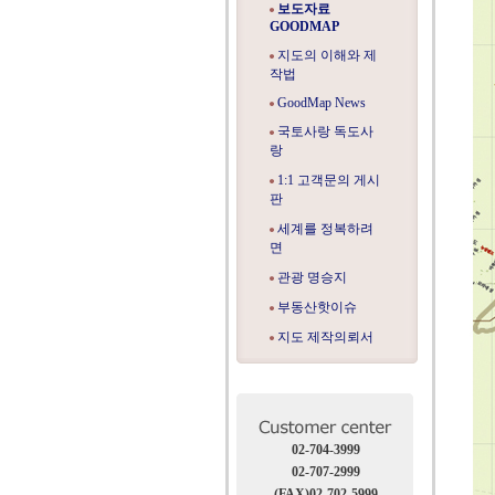
보도자료
GOODMAP
지도의 이해와 제
작법
GoodMap News
국토사랑 독도사
랑
1:1 고객문의 게시
판
세계를 정복하려
면
관광 명승지
부동산핫이슈
지도 제작의뢰서
02-704-3999
02-707-2999
(FAX)02-702-5999