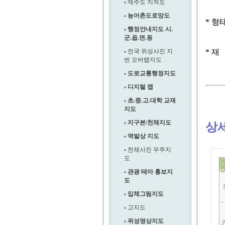
제주도 지적도
농어촌도로망도
* 형
행정안내지도 시.
군.읍.면.동
전국 위성사진 지
* 재
번 오버랩지도
도로교통행정지도
디지털 맵
초.중.고.대학 교재
지도
지구본/천체지도
상
역발상 지도
천체사진 우주지
도
관광 테마 홍보지
도
입체그림지도
고지도
위성영상지도