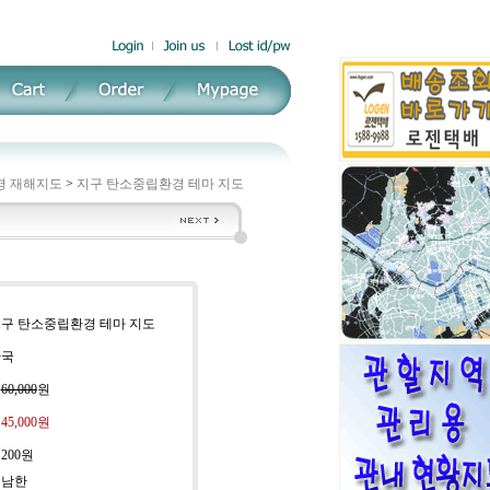
경 재해지도
>
지구 탄소중립환경 테마 지도
 지구 탄소중립환경 테마 지도
한국
:
60,000
원
:
45,000
원
:
200원
 남한