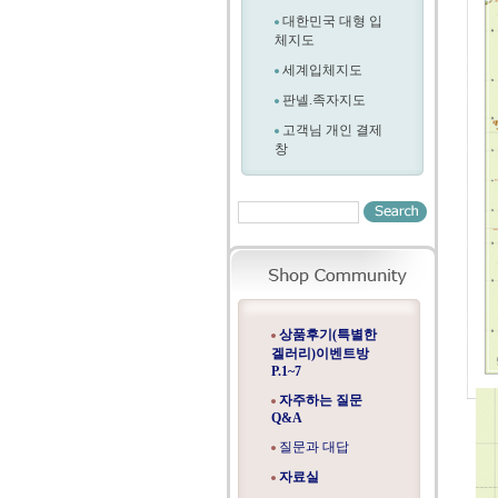
대한민국 대형 입
체지도
세계입체지도
판넬.족자지도
고객님 개인 결제
창
상품후기(특별한
겔러리)이벤트방
P.1~7
자주하는 질문
Q&A
질문과 대답
자료실