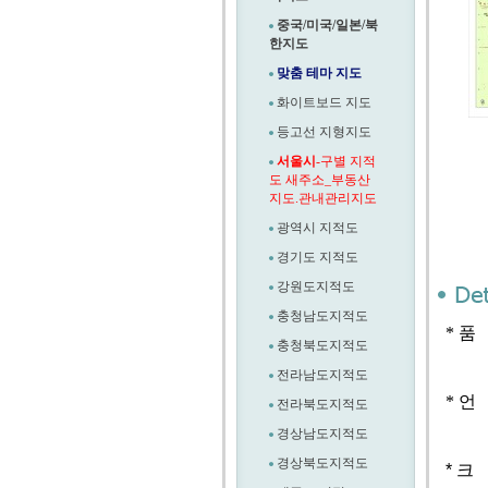
중국/미국/일본/북
한지도
맞춤 테마 지도
화이트보드 지도
등고선 지형지도
서울시
-구별 지적
도 새주소_부동산
지도.관내관리지도
광역시 지적도
경기도 지적도
강원도지적도
충청남도지적도
* 품
충청북도지적도
전라남도지적도
* 언
전라북도지적도
경상남도지적도
경상북도지적도
* 크