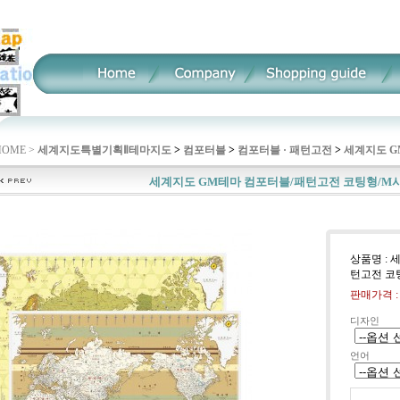
HOME >
세계지도특별기획Ⅱ
테마지도
>
컴포터블
>
컴포터블 · 패턴고전
>
세계지도 G
세계지도 GM테마 컴포터블/패턴고전 코팅형/M
상품명 : 
턴고전 코
판매가격 
디자인
언어