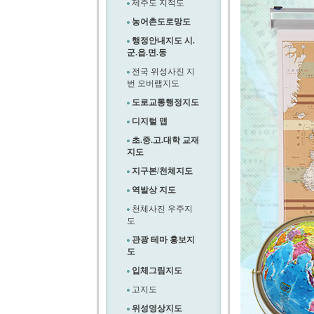
제주도 지적도
농어촌도로망도
행정안내지도 시.
군.읍.면.동
전국 위성사진 지
번 오버랩지도
도로교통행정지도
디지털 맵
초.중.고.대학 교재
지도
지구본/천체지도
역발상 지도
천체사진 우주지
도
관광 테마 홍보지
도
입체그림지도
고지도
위성영상지도