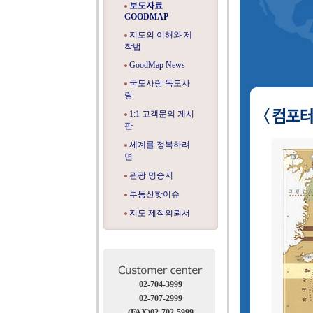
보도자료
GOODMAP
지도의 이해와 제
작법
GoodMap News
국토사랑 독도사
랑
1:1 고객문의 게시
판
세계를 정복하려
면
관광 명승지
부동산핫이슈
지도 제작의뢰서
02-704-3999
02-707-2999
(FAX)02-702-5999