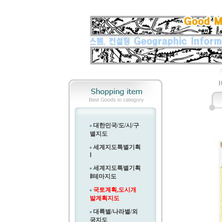
대한민국/도/시/구
별지도
세계지도특별기획
Ⅰ
세계지도특별기획
Ⅱ
테마지도
국토계획,도시개
발계획지도
대륙별/나라별/외
국지도