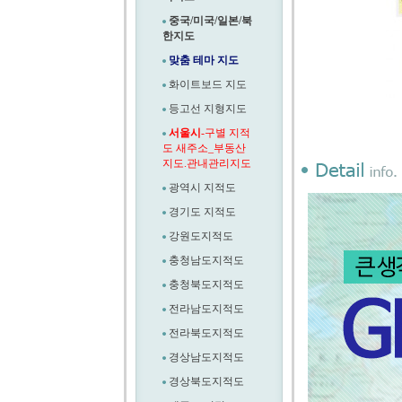
중국/미국/일본/북
한지도
맞춤 테마 지도
화이트보드 지도
등고선 지형지도
서울시
-구별 지적
도 새주소_부동산
지도.관내관리지도
광역시 지적도
경기도 지적도
강원도지적도
충청남도지적도
충청북도지적도
전라남도지적도
전라북도지적도
경상남도지적도
경상북도지적도