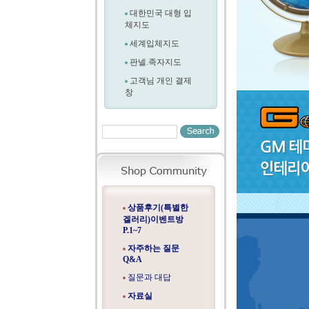
대한민국 대형 입
체지도
세계입체지도
판넬.족자지도
고객님 개인 결제
창
상품후기(특별한
겔러리)이벤트방
P.1~7
자주하는 질문
Q&A
질문과 대답
자료실