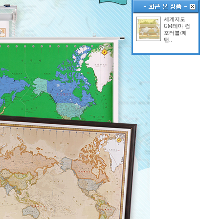
세계지도
GM테마 컴
포터블/패
턴..