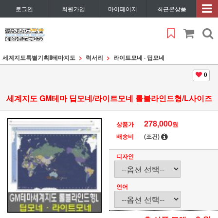
로그인
회원가입
마이페이지
최근본상품
세계지도특별기획Ⅱ
테마지도
럭서리
라이트모네 · 딥모네
0
세계지도 GM테마 딥모네/라이트모네 롤블라인드형/L사이즈
278,000
상품가
원
배송비
(조건)
디자인
언어