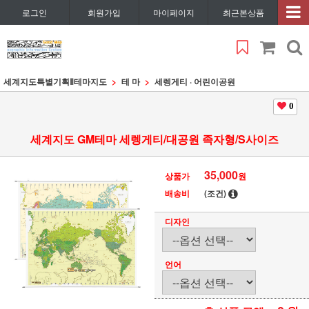
로그인
회원가입
마이페이지
최근본상품
세계지도특별기획Ⅱ
테마지도
테 마
세렝게티 · 어린이공원
0
세계지도 GM테마 세렝게티/대공원 족자형/S사이즈
35,000
상품가
원
배송비
(조건)
디자인
언어