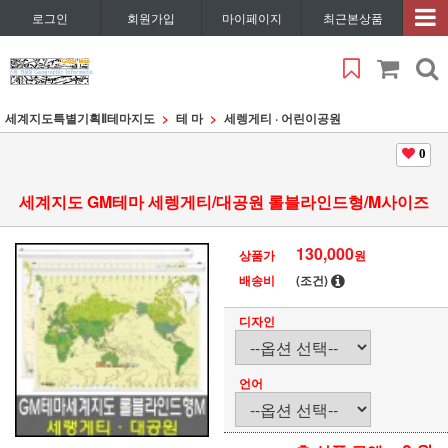
로그인
회원가입
마이페이지
최근본상품
세계지도특별기획Ⅱ
테마지도
테 마
세렝게티 · 어린이공원
0
세계지도 GM테마 세렝게티/대공원 롤블라인드형/M사이즈
130,000
상품가
원
배송비
(조건)
디자인
언어