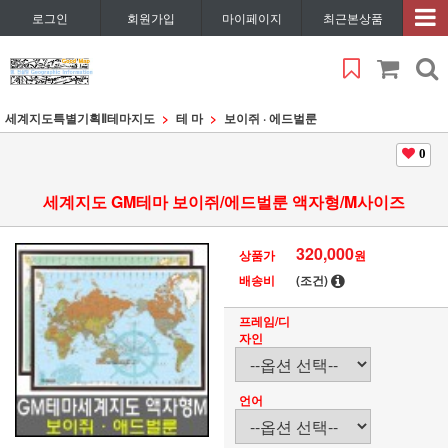
로그인
회원가입
마이페이지
최근본상품
세계지도특별기획Ⅱ
테마지도
테 마
보이쥐 · 에드벌룬
0
세계지도 GM테마 보이쥐/에드벌룬 액자형/M사이즈
320,000
상품가
원
배송비
(조건)
프레임/디
자인
언어