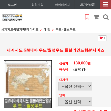
로그인
회원가입
마이페이지
최근본상품
세계지도특별기획Ⅱ
테마지도
패 턴
우드 · 월넛우드
0
세계지도 GM테마 우드/월넛우드 롤블라인드형/M사이즈
130,000
상품가
원
배송비
(조건)
디자인
언어