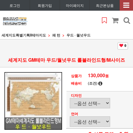
로그인
회원가입
마이페이지
최근본상품
세계지도특별기획Ⅱ
테마지도
패 턴
우드 · 월넛우드
0
세계지도 GM테마 우드/월넛우드 롤블라인드형/M사이즈
130,000
상품가
원
배송비
(조건)
디자인
언어