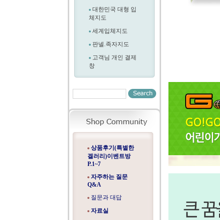
대한민국 대형 입
체지도
세계입체지도
판넬.족자지도
고객님 개인 결제
창
상품후기(특별한
겔러리)이벤트방
P.1~7
자주하는 질문
Q&A
질문과 대답
자료실