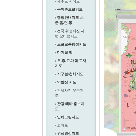
제주도 지적도
농어촌도로망도
행정안내지도 시.
군.읍.면.동
전국 위성사진 지
번 오버랩지도
도로교통행정지도
디지털 맵
초.중.고.대학 교재
지도
지구본/천체지도
역발상 지도
천체사진 우주지
도
관광 테마 홍보지
도
입체그림지도
고지도
위성영상지도