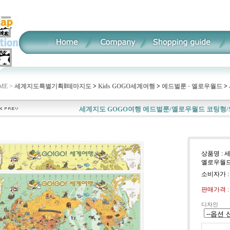
ME >
세계지도특별기획Ⅱ
테마지도
>
Kids GOGO세계여행
>
에드벌룬 · 엘로우월드
>
세계지도 GOGO여행 에드벌룬/옐로우월드 코팅형/
상품명 : 
옐로우월드
소비자가 
판매가격 
디자인