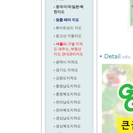
중국/미국/일본/북
한지도
맞춤 테마 지도
화이트보드 지도
등고선 지형지도
서울시
-구별 지적
도 새주소_부동산
지도.관내관리지도
광역시 지적도
경기도 지적도
강원도지적도
충청남도지적도
충청북도지적도
전라남도지적도
전라북도지적도
경상남도지적도
경상북도지적도