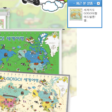
세계지도
GOGO여행
에드벌룬/
옐..