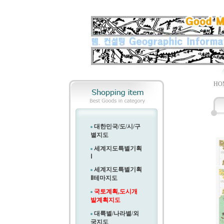
HO
대한민국/도/시/구
별지도
세계지도특별기획
Ⅰ
세계지도특별기획
Ⅱ
테마지도
국토계획,도시개
발계획지도
대륙별/나라별/외
국지도