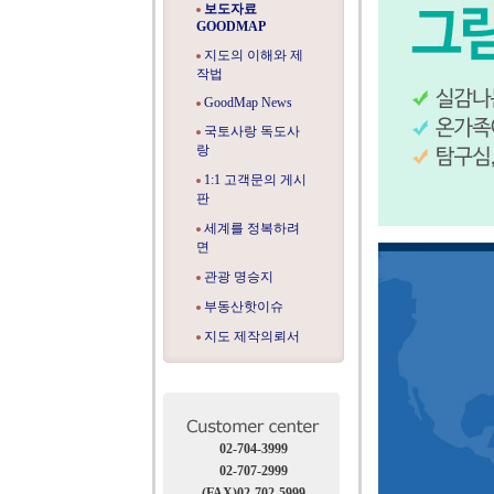
보도자료
GOODMAP
지도의 이해와 제
작법
GoodMap News
국토사랑 독도사
랑
1:1 고객문의 게시
판
세계를 정복하려
면
관광 명승지
부동산핫이슈
지도 제작의뢰서
02-704-3999
02-707-2999
(FAX)02-702-5999