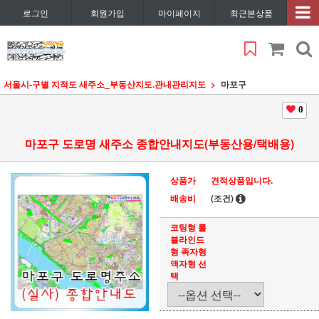
로그인
회원가입
마이페이지
최근본상품
서울시
-구별 지적도 새주소_부동산지도.관내관리지도
마포구
0
마포구 도로명 새주소 종합안내지도(부동산용/택배용)
상품가
견적상품입니다.
배송비
(조건)
코팅형 롤
블라인드
형 족자형
액자형 선
택