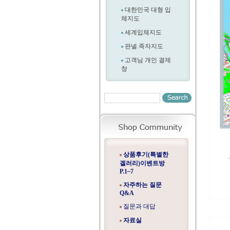
대한민국 대형 입
체지도
세계입체지도
판넬.족자지도
고객님 개인 결제
창
상품후기(특별한
겔러리)이벤트방
P.1~7
자주하는 질문
Q&A
질문과 대답
자료실