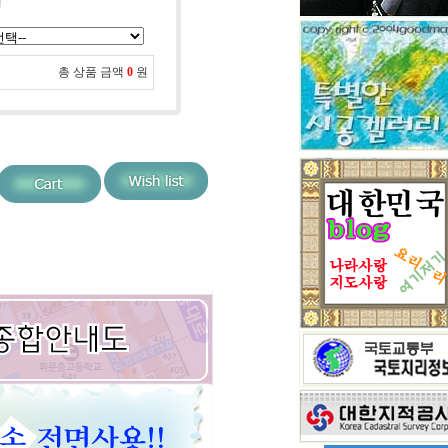
형
총 상품 금액
0
원