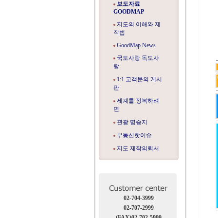
보도자료
GOODMAP
지도의 이해와 제
작법
GoodMap News
국토사랑 독도사
랑
1:1 고객문의 게시
판
세계를 정복하려
면
관광 명승지
부동산핫이슈
지도 제작의뢰서
02-704-3999
02-707-2999
(FAX)02-702-5999