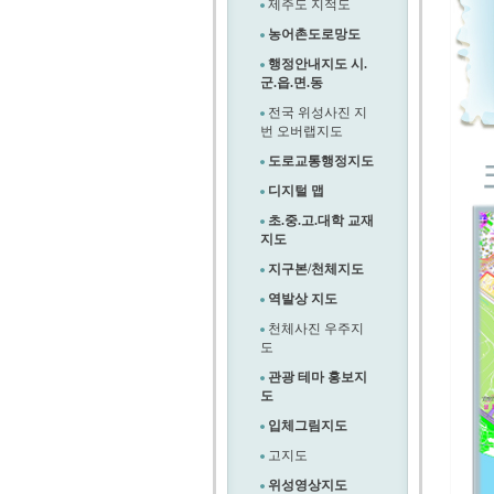
제주도 지적도
농어촌도로망도
행정안내지도 시.
군.읍.면.동
전국 위성사진 지
번 오버랩지도
도로교통행정지도
디지털 맵
초.중.고.대학 교재
지도
지구본/천체지도
역발상 지도
천체사진 우주지
도
관광 테마 홍보지
도
입체그림지도
고지도
위성영상지도