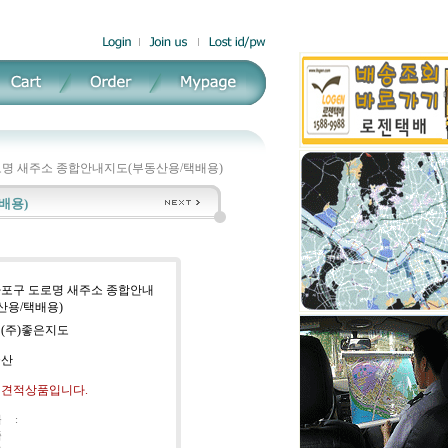
명 새주소 종합안내지도(부동산용/택배용)
배용)
 마포구 도로명 새주소 종합안내
산용/택배용)
 (주)좋은지도
국산
: 견적상품입니다.
블
:
족