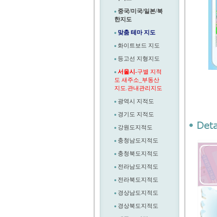
중국/미국/일본/북
한지도
맞춤 테마 지도
화이트보드 지도
등고선 지형지도
서울시
-구별 지적
도 새주소_부동산
지도.관내관리지도
광역시 지적도
경기도 지적도
강원도지적도
충청남도지적도
충청북도지적도
전라남도지적도
전라북도지적도
경상남도지적도
경상북도지적도