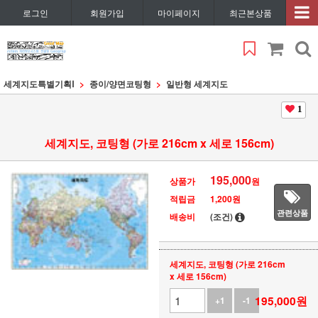
로그인
회원가입
마이페이지
최근본상품
세계지도특별기획Ⅰ
종이/양면코팅형
일반형 세계지도
1
세계지도, 코팅형 (가로 216cm x 세로 156cm)
195,000
상품가
원
적립금
1,200원
관련상품
배송비
(조건)
세계지도, 코팅형 (가로 216cm
x 세로 156cm)
195,000
원
+1
-1