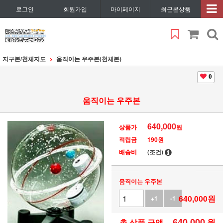
로그인
회원가입
마이페이지
최근본상품
지구본/천체지도
움직이는 우주본(천체본)
0
움직이는 우주본
640,000
상품가
원
적립금
190원
배송비
(조건)
움직이는 우주본
640,000
원
+1
-1
640,000
원
총 상품 금액