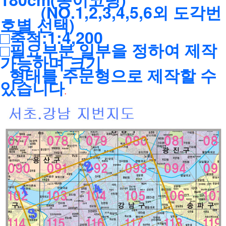
(NO.1,2,3,4,5,6외 도각번
호별 선택)
□축척:1:4,200
□필요부분 일부을 정하여 제작
가능하며 크기
형태를 주문형으로 제작할 수
있습니다
.