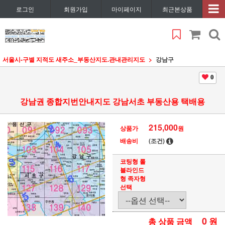
로그인
회원가입
마이페이지
최근본상품
서울시
-구별 지적도 새주소_부동산지도.관내관리지도
강남구
0
강남권 종합지번안내지도 강남서초 부동산용 택배용
215,000
상품가
원
배송비
(조건)
코팅형 롤
블라인드
형 족자형
선택
0
원
총 상품 금액