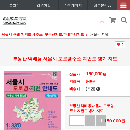
로그인
회원가입
마이페이지
최근본상품
서울시
-구별 지적도 새주소_부동산지도.관내관리지도
서울시 전체
0
부동산 택배용 서울시 도로명주소 지번도 병기 지도
150,000
상품가
원
적립금
540원
배송비
(조건)
부동산 택배용 서울시 도로명
주소 지번도 병기 지도
150,000
원
+1
-1