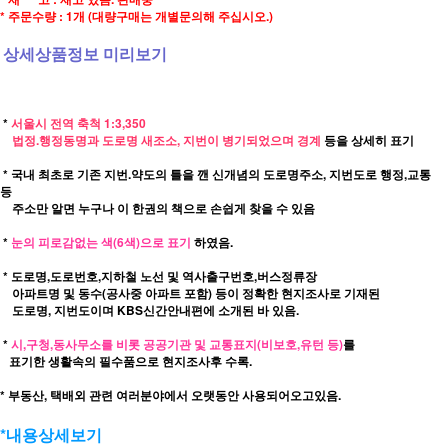
* 주문수량 : 1개 (대량구매는 개별문의해 주십시오.)
상세상품정보 미리보기
*
서울시 전역 축척 1:3,350
법정.행정동명과 도로명 새조소, 지번이 병기되었으며 경계
등을 상세히 표기
* 국내 최초로 기존 지번.약도의 틀을 깬 신개념의 도로명주소, 지번도로 행정,교통
등
주소만 알면 누구나 이 한권의 책으로 손쉽게 찾을 수 있음
*
눈의 피로감없는 색(6색)으로 표기
하였음.
* 도로명,도로번호,지하철 노선 및 역사출구번호,버스정류장
아파트명 및 동수(공사중 아파트 포함) 등이 정확한 현지조사로 기재된
도로명, 지번도이며 KBS신간안내편에 소개된 바 있음.
*
시,구청,동사무소를 비롯 공공기관 및 교통표지(비보호,유턴 등)
를
표기한 생활속의 필수품으로 현지조사후 수록.
* 부동산, 택배외 관련 여러분야에서 오랫동안 사용되어오고있음.
*내용상세보기