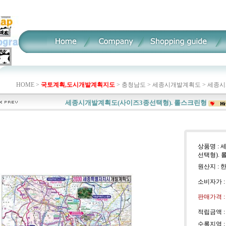
HOME >
국토계획,도시개발계획지도
>
충청남도
>
세종시개발계획도
>
세종시
세종시개발계획도(사이즈3종선택형). 롤스크린형
상품명 :
선택형).
원산지 : 
소비자가 
판매가격 
적립금액 
수록지역 :