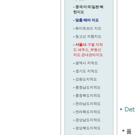
중국/미국/일본/북
한지도
맞춤 테마 지도
화이트보드 지도
등고선 지형지도
서울시
-구별 지적
도 새주소_부동산
지도.관내관리지도
광역시 지적도
경기도 지적도
강원도지적도
충청남도지적도
충청북도지적도
전라남도지적도
전라북도지적도
경상남도지적도
경상북도지적도
* 품