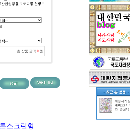
 부동산컨설팅용,도로교통 현황도
:
블
:
선
총 상품 금액
0
원
세종시개
계획도(사
즈3종선택.
.롤스크린형