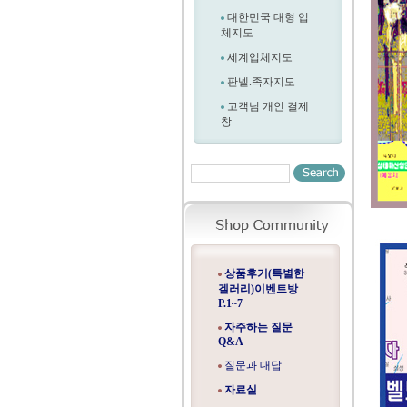
대한민국 대형 입
체지도
세계입체지도
판넬.족자지도
고객님 개인 결제
창
상품후기(특별한
겔러리)이벤트방
P.1~7
자주하는 질문
Q&A
질문과 대답
자료실