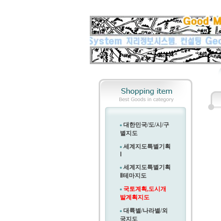
대한민국/도/시/구
별지도
세계지도특별기획
Ⅰ
세계지도특별기획
Ⅱ
테마지도
국토계획,도시개
발계획지도
대륙별/나라별/외
국지도