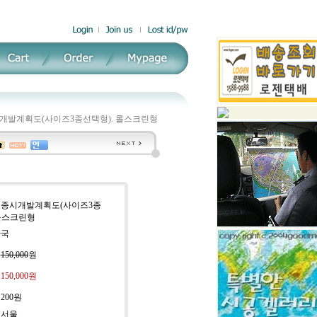
개발계획도(사이즈3종선택형). 롤스크린형
 세종시개발계획도(사이즈3종
 롤스크린형
한국
:
150,000
원
:
150,000
원
:
200원
 서울