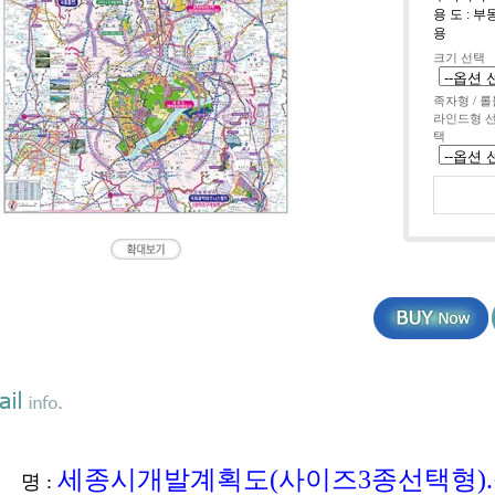
용 도 :
용
크기 선택
족자형 / 롤
라인드형 
택
세종시개발계획도(사이즈3종선택형)
 명 :