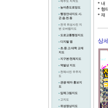
제주도 지적도
* 내
농어촌도로망도
* 형
행정안내지도 시.
* 재
군.읍.면.동
전국 위성사진 지
번 오버랩지도
도로교통행정지도
상
디지털 맵
초.중.고.대학 교재
지도
지구본/천체지도
역발상 지도
천체사진 우주지
도
관광 테마 홍보지
도
입체그림지도
고지도
위성영상지도