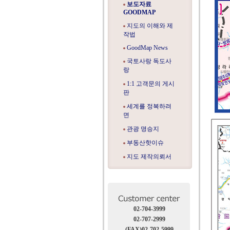
보도자료
GOODMAP
지도의 이해와 제
작법
GoodMap News
국토사랑 독도사
랑
1:1 고객문의 게시
판
세계를 정복하려
면
관광 명승지
부동산핫이슈
지도 제작의뢰서
02-704-3999
02-707-2999
(FAX)02-702-5999