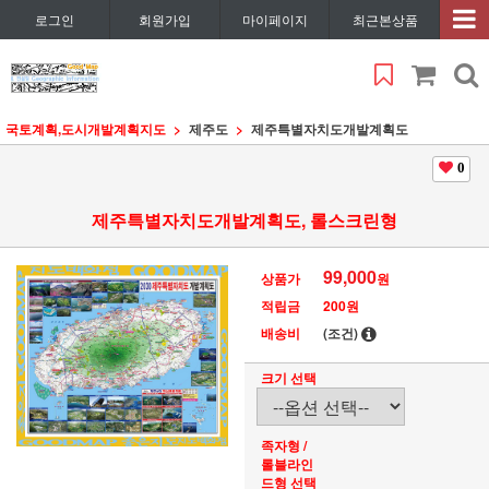
로그인
회원가입
마이페이지
최근본상품
국토계획,도시개발계획지도
제주도
제주특별자치도개발계획도
0
제주특별자치도개발계획도, 롤스크린형
99,000
상품가
원
적립금
200원
배송비
(조건)
크기 선택
족자형 /
롤블라인
드형 선택