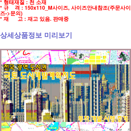
* 형태재질 : 천 소재
* 규 격 : 150x110_M사이즈, 사이즈안내참조(주문사이
즈->문의)
* 재 고 : 재고 있음. 판매중
상세상품정보 미리보기