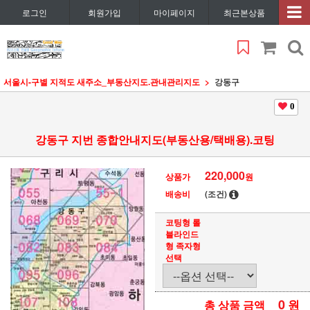
로그인
회원가입
마이페이지
최근본상품
서울시
-구별 지적도 새주소_부동산지도.관내관리지도
강동구
0
강동구 지번 종합안내지도(부동산용/택배용).코팅
220,000
상품가
원
배송비
(조건)
코팅형 롤
블라인드
형 족자형
선택
0
원
총 상품 금액