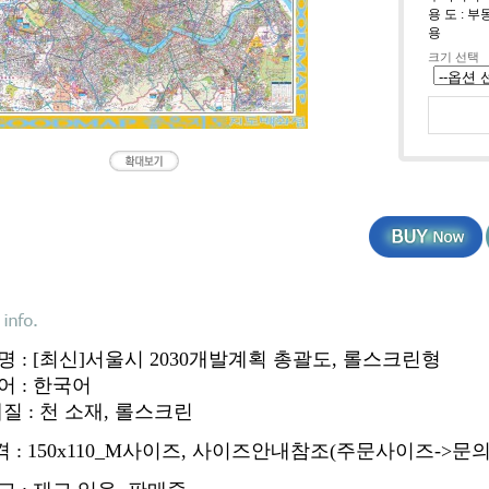
용 도 :
용
크기 선택
명 : [최신]서울시 2030개발계획 총괄도, 롤스크린형
어 : 한국어
질 : 천 소재, 롤스크린
격 : 150x110_M사이즈, 사이즈안내참조(주문사이즈->문의