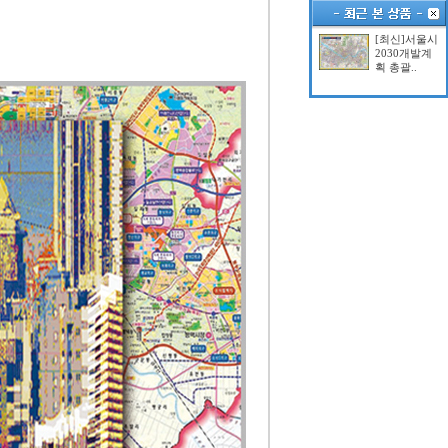
[최신]서울시
2030개발계
획 총괄..