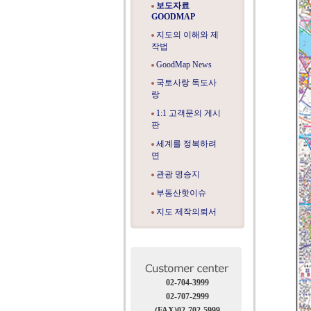
보도자료
GOODMAP
지도의 이해와 제
작법
GoodMap News
국토사랑 독도사
랑
1:1 고객문의 게시
판
세계를 정복하려
면
관광 명승지
부동산핫이슈
지도 제작의뢰서
02-704-3999
02-707-2999
(FAX)02-702-5999