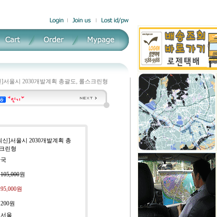
신]서울시 2030개발계획 총괄도, 롤스크린형
[최신]서울시 2030개발계획 총
스크린형
한국
:
105,000
원
:
95,000
원
:
200원
 서울