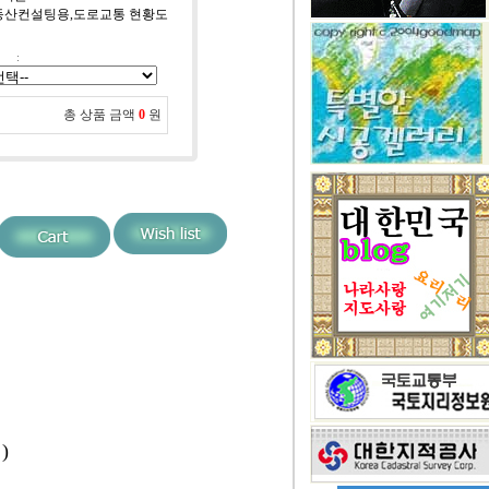
 부동산컨설팅용,도로교통 현황도
:
총 상품 금액
0
원
)