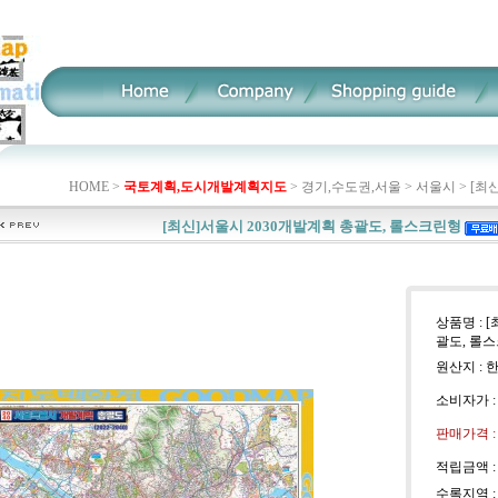
HOME >
국토계획,도시개발계획지도
>
경기,수도권,서울
>
서울시
>
[최
[최신]서울시 2030개발계획 총괄도, 롤스크린형
상품명 : 
괄도, 롤
원산지 : 
소비자가 
판매가격 
적립금액 
수록지역 :