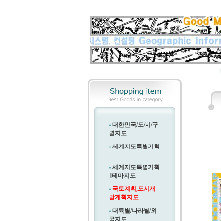
대한민국/도/시/구
별지도
세계지도특별기획
Ⅰ
세계지도특별기획
Ⅱ
테마지도
국토계획,도시개
발계획지도
대륙별/나라별/외
국지도