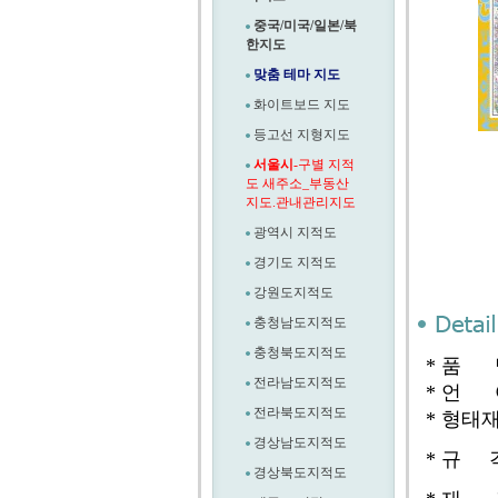
중국/미국/일본/북
한지도
맞춤 테마 지도
화이트보드 지도
등고선 지형지도
서울시
-구별 지적
도 새주소_부동산
지도.관내관리지도
광역시 지적도
경기도 지적도
강원도지적도
충청남도지적도
충청북도지적도
* 품 
전라남도지적도
* 언 
전라북도지적도
* 형태재
경상남도지적도
* 규 
경상북도지적도