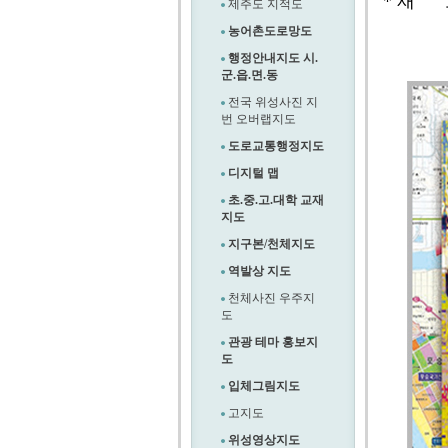
* 재 
제주도 지적도
농어촌도로망도
행정안내지도 시.
군.읍.면.동
전국 위성사진 지
번 오버랩지도
도로교통행정지도
디지털 맵
초.중.고.대학 교재
지도
지구본/천체지도
역발상 지도
천체사진 우주지
도
관광 테마 홍보지
도
입체그림지도
고지도
위성영상지도