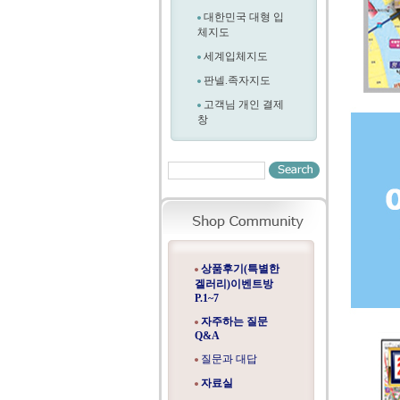
대한민국 대형 입
체지도
세계입체지도
판넬.족자지도
고객님 개인 결제
창
상품후기(특별한
겔러리)이벤트방
P.1~7
자주하는 질문
Q&A
질문과 대답
자료실