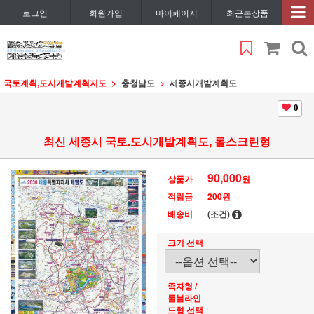
로그인
회원가입
마이페이지
최근본상품
국토계획,도시개발계획지도
충청남도
세종시개발계획도
0
최신 세종시 국토.도시개발계획도, 롤스크린형
90,000
상품가
원
적립금
200원
배송비
(조건)
크기 선택
족자형 /
롤블라인
드형 선택