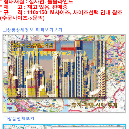
* 형태재질 : 실사천. 롤블라인드
* 재 고 : 재고 있음. 판매중
* 규 격 : 110x150_M사이즈, 사이즈선택 안내 참조
(주문사이즈->문의)