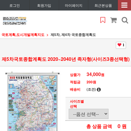
로그인
회원가입
마이페이지
최근본상품
국토계획,도시개발계획지도
제5차, 제4차 국토종합계획도
1
제5차국토종합계획도 2020~2040년 족자형(사이즈3종선택형)
34,000
상품가
원
적립금
200원
배송비
(조건)
사이즈별
선택
0
원
총 상품 금액