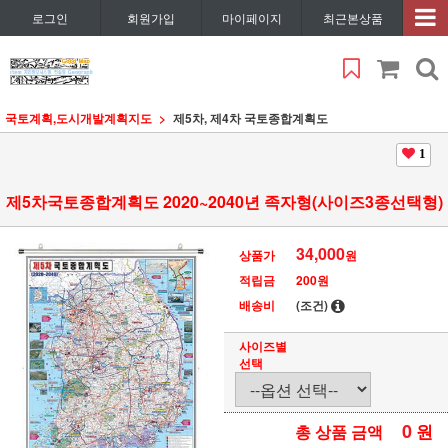
로그인
회원가입
마이페이지
최근본상품
국토계획,도시개발계획지도
제5차, 제4차 국토종합계획도
1
제5차국토종합계획도 2020~2040년 족자형(사이즈3종선택형)
34,000
상품가
원
적립금
200원
배송비
(조건)
사이즈별
선택
0
원
총 상품 금액