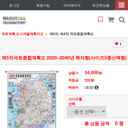
로그인
회원가입
마이페이지
최근본상품
국토계획,도시개발계획지도
제5차, 제4차 국토종합계획도
1
제5차국토종합계획도 2020~2040년 족자형(사이즈3종선택형)
34,000
상품가
원
적립금
200원
배송비
(조건)
사이즈별
선택
0
원
총 상품 금액