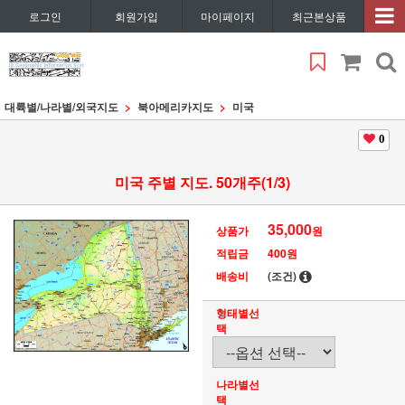
로그인
회원가입
마이페이지
최근본상품
대륙별/나라별/외국지도
북아메리카지도
미국
0
미국 주별 지도. 50개주(1/3)
35,000
상품가
원
적립금
400원
배송비
(조건)
형태별선
택
나라별선
택