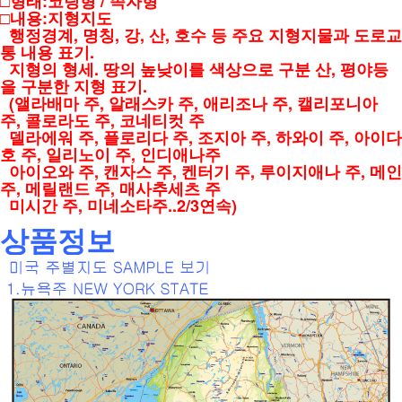
□형태:코팅형 / 족자형
□내용:지형지도
행정경계, 명칭, 강, 산, 호수 등 주요 지형지물과 도로교
통 내용 표기.
지형의 형세. 땅의 높낮이를 색상으로 구분 산, 평야등
을 구분한 지형 표기.
(앨라배마 주, 알래스카 주, 애리조나 주, 캘리포니아
주, 콜로라도 주, 코네티컷 주
델라에워 주,
플로리다 주, 조지아 주, 하와이 주, 아이다
호 주, 일리노이 주, 인디애나주
아이오와 주,
캔자스 주, 켄터기 주, 루이지애나 주, 메인
주, 메릴랜드 주, 매사추세츠 주
미시간 주,
미네소타주..2/3연속)
상품정보