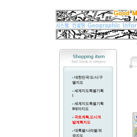
대한민국/도/시/구
별지도
세계지도특별기획
Ⅰ
세계지도특별기획
Ⅱ
테마지도
국토계획,도시개
발계획지도
대륙별/나라별/외
국지도