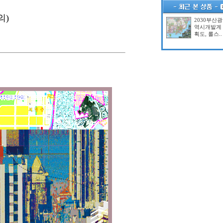
의)
2030부산광
역시개발계
획도, 롤스..