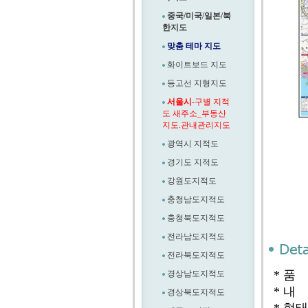
중국/미국/일본/북
한지도
맞춤 테마 지도
화이트보드 지도
등고선 지형지도
서울시
-구별 지적
도 새주소_부동산
지도.관내관리지도
광역시 지적도
경기도 지적도
강원도지적도
충청남도지적도
충청북도지적도
전라남도지적도
전라북도지적도
* 품
경상남도지적도
* 내
경상북도지적도