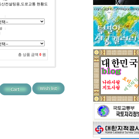
 부동산컨설팅용,도로교통 현황도
:
블
:
선
총 상품 금액
0
원