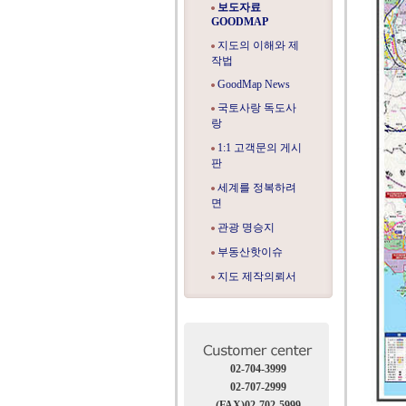
보도자료
GOODMAP
지도의 이해와 제
작법
GoodMap News
국토사랑 독도사
랑
1:1 고객문의 게시
판
세계를 정복하려
면
관광 명승지
부동산핫이슈
지도 제작의뢰서
02-704-3999
02-707-2999
(FAX)02-702-5999