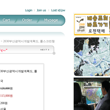
>
2030부산광역시개발계획도, 롤스크린형
2030부산광역시개발계획도, 롤
한국
:
120,000
원
:
115,000
원
:
200원
 서울