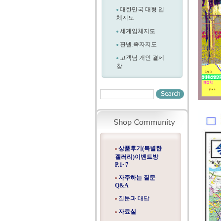
대한민국 대형 입
체지도
세계입체지도
판넬.족자지도
고객님 개인 결제
창
상품후기(특별한
겔러리)이벤트방
P.1~7
자주하는 질문
Q&A
질문과 대답
자료실