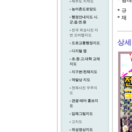
* 형
제주도 지적도
농어촌도로망도
* 규
* 재
행정안내지도 시.
군.읍.면.동
전국 위성사진 지
번 오버랩지도
상세
도로교통행정지도
디지털 맵
초.중.고.대학 교재
지도
지구본/천체지도
역발상 지도
천체사진 우주지
도
관광 테마 홍보지
도
입체그림지도
고지도
위성영상지도