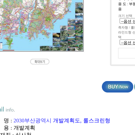
용 도 :
용
크기 선택
족자형 / 롤
라인드형 
택
 명 :
2030부산광역시
개발계획도, 롤스크린형
 용 : 개발계획