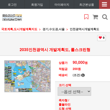
로그인
회원가입
마이페이지
최근본상품
국토계획,도시개발계획지도
경기,수도권,서울
인천광역시개발계획도
0
2035인천광역시 개발계획도, 롤스크린형
90,000
상품가
원
적립금
200원
배송비
(조건)
크기 선택
족자형 /
롤블라인
드형 선택