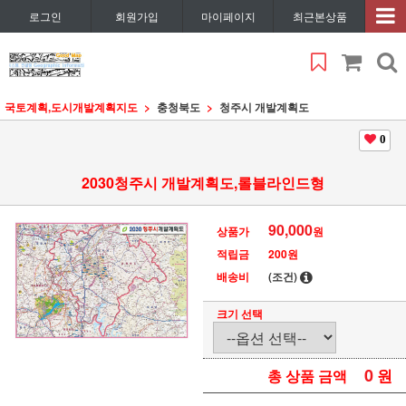
로그인
회원가입
마이페이지
최근본상품
국토계획,도시개발계획지도
충청북도
청주시 개발계획도
0
2030청주시 개발계획도,롤블라인드형
90,000
상품가
원
적립금
200원
배송비
(조건)
크기 선택
0
원
총 상품 금액