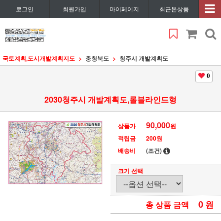
로그인
회원가입
마이페이지
최근본상품
국토계획,도시개발계획지도
충청북도
청주시 개발계획도
0
2030청주시 개발계획도,롤블라인드형
90,000
상품가
원
적립금
200원
배송비
(조건)
크기 선택
0
원
총 상품 금액