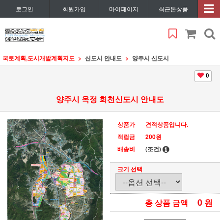
로그인
회원가입
마이페이지
최근본상품
국토계획,도시개발계획지도
신도시 안내도
양주시 신도시
0
양주시 옥정 회천신도시 안내도
상품가
견적상품입니다.
적립금
200원
배송비
(조건)
크기 선택
0
원
총 상품 금액