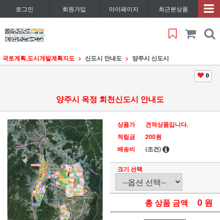
로그인
회원가입
마이페이지
최근본상품
국토계획,도시개발계획지도
신도시 안내도
양주시 신도시
0
양주시 옥정 회천신도시 안내도
상품가
견적상품입니다.
적립금
200원
배송비
(조건)
크기 선택
0
원
총 상품 금액