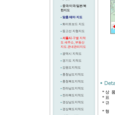
중국/미국/일본/북
한지도
맞춤 테마 지도
화이트보드 지도
등고선 지형지도
서울시
-구별 지적
도 새주소_부동산
지도.관내관리지도
광역시 지적도
경기도 지적도
강원도지적도
충청남도지적도
충청북도지적도
전라남도지적도
* 상 
전라북도지적도
* 표 
경상남도지적도
* 규 
경상북도지적도
* 형 