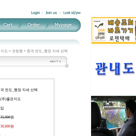
본지도
>
코팅형
>
중국 전도_행정 지세 선택
중국 전도_행정 지세 선택
 (주)좋은지도
수입
:
35,000
원
:
30,000
원
자
: