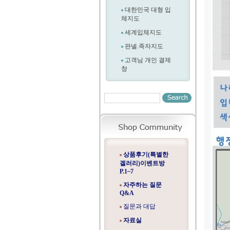
대한민국 대형 입
체지도
세계입체지도
판넬.족자지도
고객님 개인 결제
창
상품후기(특별한
겔러리)이벤트방
P.1~7
자주하는 질문
Q&A
질문과 대답
자료실