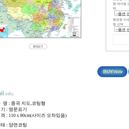
형 액자형 
택
행정형 지
형 선택
품 명 : 중국 지도,코팅형
기 : 영문표기
격 : 110 x 80cm(사이즈 오차있음)
태 : 양면코팅