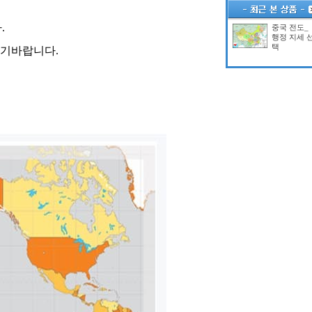
.
중국 전도_
행정 지세 
택
시기바랍니다.