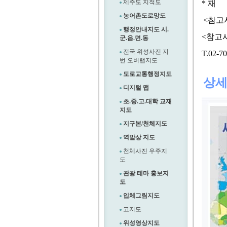
제주도 지적도
* 재 
농어촌도로망도
<참고
행정안내지도 시.
<참고
군.읍.면.동
전국 위성사진 지
T.02-
번 오버랩지도
도로교통행정지도
상
디지털 맵
초.중.고.대학 교재
지도
지구본/천체지도
역발상 지도
천체사진 우주지
도
관광 테마 홍보지
도
입체그림지도
고지도
위성영상지도