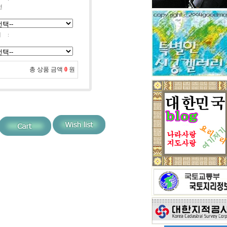
선
세
:
총 상품 금액
0
원