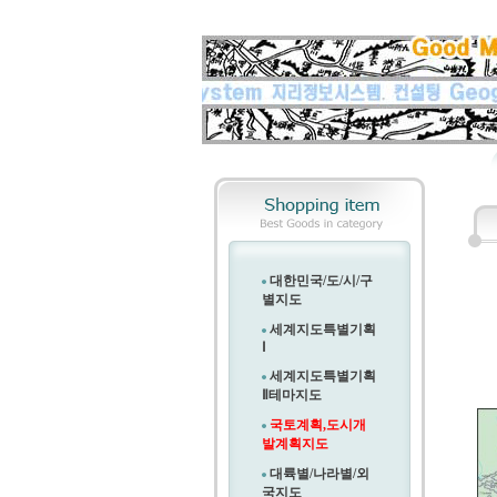
대한민국/도/시/구
별지도
세계지도특별기획
Ⅰ
세계지도특별기획
Ⅱ
테마지도
국토계획,도시개
발계획지도
대륙별/나라별/외
국지도