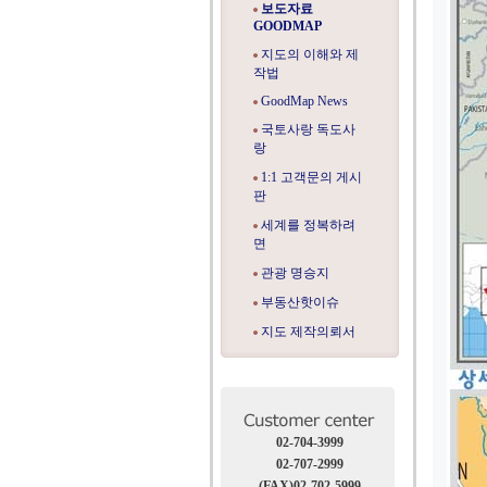
보도자료
GOODMAP
지도의 이해와 제
작법
GoodMap News
국토사랑 독도사
랑
1:1 고객문의 게시
판
세계를 정복하려
면
관광 명승지
부동산핫이슈
지도 제작의뢰서
02-704-3999
02-707-2999
(FAX)02-702-5999