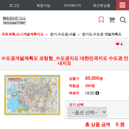
로그인
회원가입
마이페이지
최근본상품
국토계획,도시개발계획지도
경기,수도권,서울
경기도,수도권 개발계획도
0
수도권개발계획도 코팅형_수도권지도 대한민국지도 수도권 안
내지도
85,000
상품가
원
적립금
200원
배송비
(조건)
크기 선택
0
원
총 상품 금액