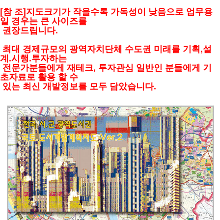
[참 조]지도크기가 작을수록 가독성이 낮음으로 업무용
일 경우는 큰 사이즈를
권장드립니다.
최대 경제규모의 광역자치단체
수도권 미래를 기획,설
계.시행.투자하는
전문가분들에게 재테크, 투자관심 일반인
분들에게 기
초자료로 활용 할 수
있는 최신 개발정보를 모두 담았습니다.