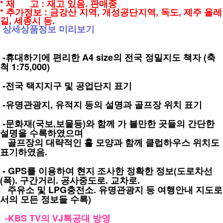
* 재 고 : 재고 있음. 판매중
* 추가정보 : 금강산 지역, 개성공단지역, 독도, 제주 올레
길, 세종시 등.
상세상품정보 미리보기
-휴대하기에 편리한 A4 size의 전국 정밀지도 책자 (축
척 1:75,000)
-전국 택지지구 및 공업단지 표기
-유명관광지, 유적지 등의 설명과 골프장 위치 표기
-문화재(국보,보물등)와 함께 가 볼만한 곳들의 간단한
설명을 수록하였으며
골프장의 대략적인 홀 모양과 함께 클럽하우스 위치도
표기하였음.
- GPS를 이용하여 현지 조사한 정확한 정보(도로차선
(폭). 구간거리. 공사중도로. 교차로.
주유소 및 LPG충전소. 유명관광지 등 여행안내 지도로
서의 모든 정보들 수록)
-
KBS TV의 VJ특공대 방영