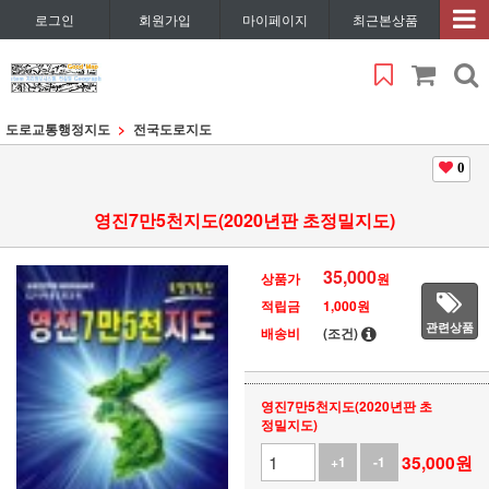
로그인
회원가입
마이페이지
최근본상품
도로교통행정지도
전국도로지도
0
영진7만5천지도(2020년판 초정밀지도)
35,000
상품가
원
적립금
1,000원
관련상품
배송비
(조건)
영진7만5천지도(2020년판 초
정밀지도)
35,000
원
+1
-1