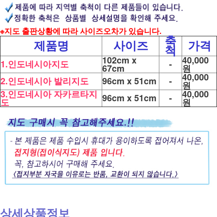
※지도 출판상황에 따라 사이즈오차가 있습니다
.
축
제품명
사이즈
가격
척
102cm x
40,000
1.인도네시아지도
-
67cm
원
40,000
2.인도네시아 발리지도
96cm x 51cm
-
원
3.인도네시아 자카르타지
40,000
96cm x 51cm
-
도
원
상세상품정보