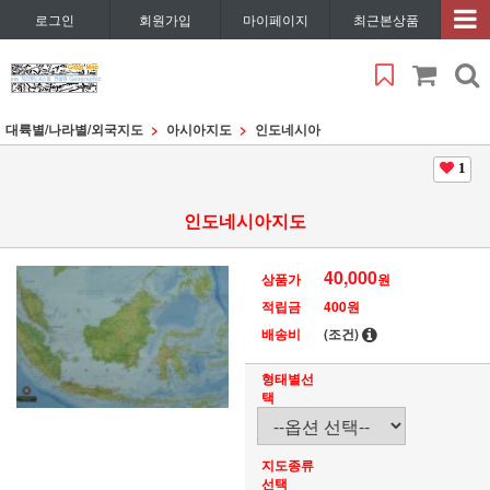
로그인
회원가입
마이페이지
최근본상품
대륙별/나라별/외국지도
아시아지도
인도네시아
1
인도네시아지도
40,000
상품가
원
적립금
400원
배송비
(조건)
형태별선
택
지도종류
선택