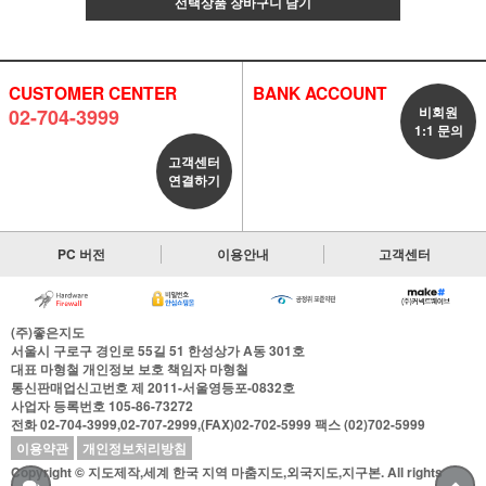
선택상품 장바구니 담기
CUSTOMER CENTER
BANK ACCOUNT
비회원
02-704-3999
1:1 문의
고객센터
연결하기
PC 버전
이용안내
고객센터
(주)좋은지도
서울시 구로구 경인로 55길 51 한성상가 A동 301호
대표
마형철
개인정보 보호 책임자
마형철
통신판매업신고번호
제 2011-서울영등포-0832호
사업자 등록번호
105-86-73272
전화
02-704-3999,02-707-2999,(FAX)02-702-5999
팩스
(02)702-5999
이용약관
개인정보처리방침
Copyright © 지도제작,세계 한국 지역 마춤지도,외국지도,지구본. All rights