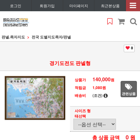
로그인
회원가입
마이페이지
최근본상품
판넬.족자지도
전국 도별지도족자/판넬
0
경기도전도 판넬형
140,000
상품가
원
적립금
1,080원
관련상품
배송비
(조건)
사이즈 형
태선택
0
원
총 상품 금액