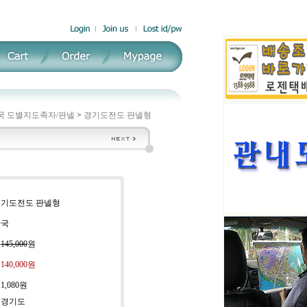
국 도별지도족자/판넬
>
경기도전도 판넬형
 경기도전도 판넬형
한국
:
145,000
원
:
140,000
원
:
1,080원
 경기도