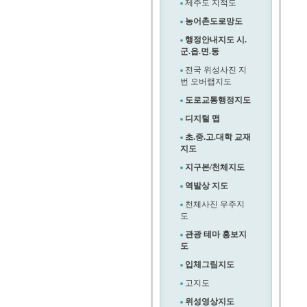
제주도 지적도
농어촌도로망도
행정안내지도 시.
군.읍.면.동
전국 위성사진 지
번 오버랩지도
도로교통행정지도
디지털 맵
초.중.고.대학 교재
지도
지구본/천체지도
역발상 지도
천체사진 우주지
도
관광 테마 홍보지
도
입체그림지도
고지도
위성영상지도