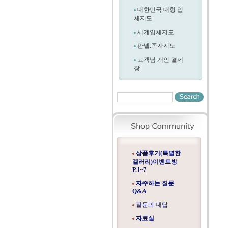
대한민국 대형 입
체지도
세계입체지도
판넬.족자지도
고객님 개인 결제
창
상품후기(특별한
겔러리)이벤트방
P.1~7
자주하는 질문
Q&A
질문과 대답
자료실