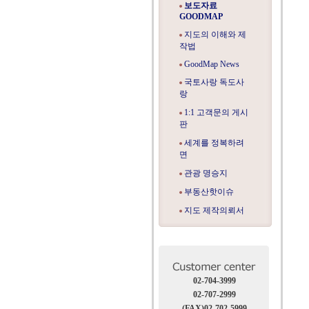
보도자료
GOODMAP
지도의 이해와 제
작법
GoodMap News
국토사랑 독도사
랑
1:1 고객문의 게시
판
세계를 정복하려
면
관광 명승지
부동산핫이슈
지도 제작의뢰서
02-704-3999
02-707-2999
(FAX)02-702-5999