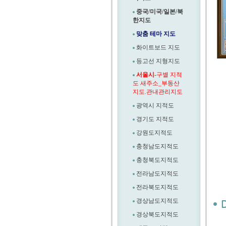
중국/미국/일본/북
한지도
맞춤 테마 지도
화이트보드 지도
등고선 지형지도
서울시
-구별 지적
도 새주소_부동산
지도.관내관리지도
광역시 지적도
경기도 지적도
강원도지적도
충청남도지적도
충청북도지적도
전라남도지적도
전라북도지적도
경상남도지적도
경상북도지적도