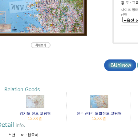
용 도 : 
사이즈 형
선택
경기도 전도 코팅형
전국 9개각 도별전도.코팅형
15,000
원
15,000
원
* 언 어 : 한국어