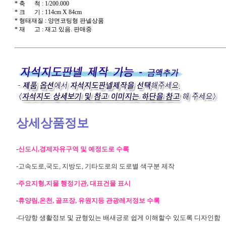
* 축 척 : 1/200.000
* 크 기 : 114cm X 84cm
* 형태재질 : 양면코팅형 판넬상품
* 재 고 : 재고 있음. 판매중
상세상품정보
-
신도시,경제자유구역 및 예정도로 수록
-고속도로,국도, 지방도, 기타도로의 도로별 색구분 제작
-
주요지형,지물 행정기관, 대표건물 표시
-
휴양림,온천, 골프장, 유원지등 관광레저정보 수록
-다양항 생활정보 및 균형있는 배새긍로 쉽게 이해할수 있도록 디자인함