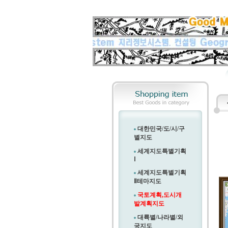
대한민국/도/시/구
별지도
세계지도특별기획
Ⅰ
세계지도특별기획
Ⅱ
테마지도
국토계획,도시개
발계획지도
대륙별/나라별/외
국지도