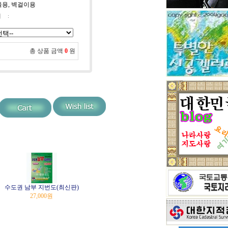
교육용, 벽걸이용
태
:
총 상품 금액
0
원
수도권 남부 지번도(최신판)
27,000
원