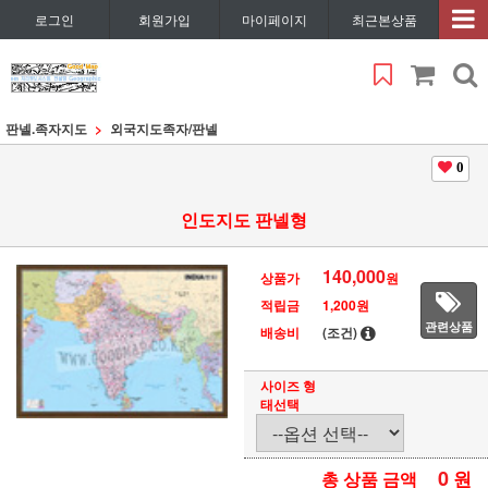
로그인
회원가입
마이페이지
최근본상품
판넬.족자지도
외국지도족자/판넬
0
인도지도 판넬형
140,000
상품가
원
적립금
1,200원
관련상품
배송비
(조건)
사이즈 형
태선택
0
원
총 상품 금액