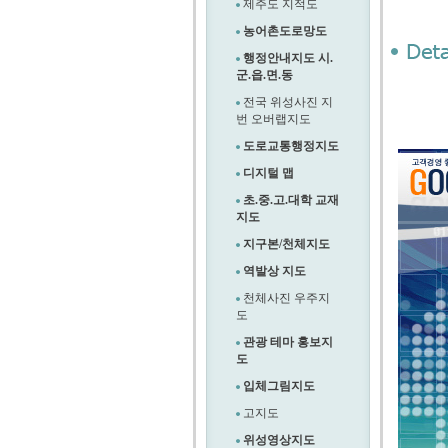
제주도 지적도
농어촌도로망도
행정안내지도 시.
군.읍.면.동
전국 위성사진 지
번 오버랩지도
도로교통행정지도
디지털 맵
초.중.고.대학 교재
지도
지구본/천체지도
역발상 지도
천체사진 우주지
도
관광 테마 홍보지
도
입체그림지도
고지도
위성영상지도