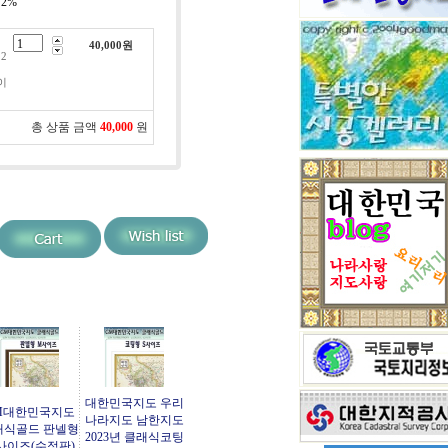
:
2%
민
40,000
원
2
이
총 상품 금액
40,000
원
대한민국지도 우리
M대한민국지도
나라지도 남한지도
래식골드 판넬형
2023년 클래식코팅
사이즈(수정판)