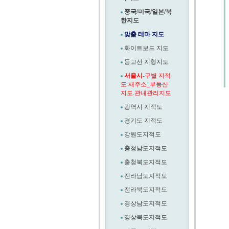
중국/미국/일본/북
한지도
맞춤 테마 지도
화이트보드 지도
등고선 지형지도
서울시
-구별 지적
도 새주소_부동산
지도.관내관리지도
광역시 지적도
경기도 지적도
강원도지적도
충청남도지적도
충청북도지적도
전라남도지적도
전라북도지적도
경상남도지적도
경상북도지적도