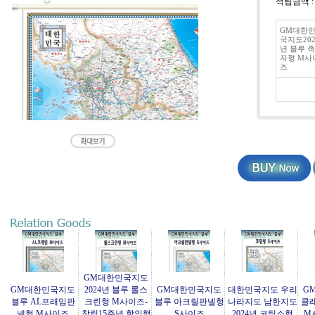
적립금액 
GM대한
국지도202
년 블루 족
자형 M사
즈
GM대한민국지도
GM대한민국지도
2024년 블루 롤스
GM대한민국지도
대한민국지도 우리
G
블루 AL프래임판
크린형 M사이즈-
블루 아크릴판넬형
나라지도 남한지도
클
넬형 M사이즈
창립15주년 할인행
S사이즈
2024년 코팅소형
M