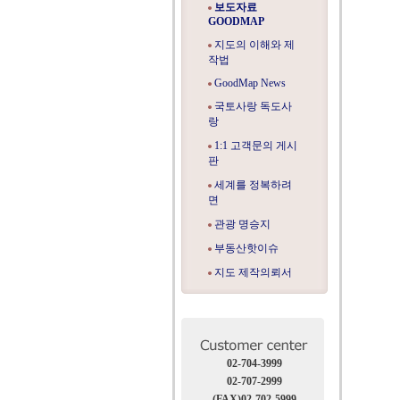
보도자료
GOODMAP
지도의 이해와 제
작법
GoodMap News
국토사랑 독도사
랑
1:1 고객문의 게시
판
세계를 정복하려
면
관광 명승지
부동산핫이슈
지도 제작의뢰서
02-704-3999
02-707-2999
(FAX)02-702-5999