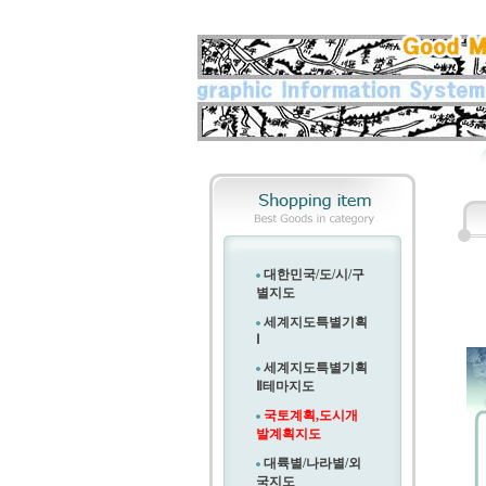
대한민국/도/시/구
별지도
세계지도특별기획
Ⅰ
세계지도특별기획
Ⅱ
테마지도
국토계획,도시개
발계획지도
대륙별/나라별/외
국지도