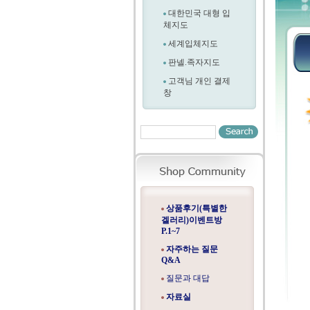
대한민국 대형 입
체지도
세계입체지도
판넬.족자지도
고객님 개인 결제
창
상품후기(특별한
겔러리)이벤트방
P.1~7
자주하는 질문
Q&A
질문과 대답
자료실