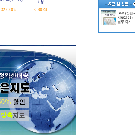
소형
320,000
원
35,000
원
GM대한민
지도2022년
블루 족자..