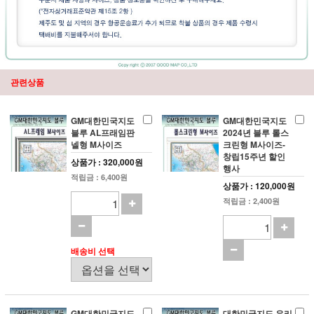
관련상품
GM대한민국지도
GM대한민국지도
블루 AL프래임판
2024년 블루 롤스
넬형 M사이즈
크린형 M사이즈-
창립15주년 할인
상품가 : 320,000원
행사
적립금 : 6,400원
상품가 : 120,000원
적립금 : 2,400원
배송비 선택
GM대한민국지도
대한민국지도 우리