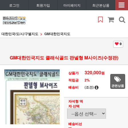
로그인
회원가입
마이페이지
최근본상품
대한민국/도/시/구별지도
GM대한민국지도
0
GM대한민국지도 클래식골드 판넬형 M사이즈(수정판)
320,000
상품가
원
적립금
2%
관련상품
배송비
(조건)
자석형 액
자 선택
배송비선