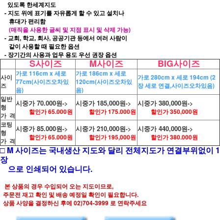
있도록 한세계지도
- 지도 위에 표기를 자유롭게 할 수 있고 설치나
휴대가 편리함
(매직을 사용한 글씨 및 지점 표시 및 삭제 가능)
- 교회, 학교, 회사, 공공기관 등에서 여러 사람이
같이 사용할 때 필요한 옵션
- 장기간의 사용과 업무 용도 우선 권장 옵션
S사이즈
M사이즈
BIG사이즈
가로 116cm x 세로
가로 186cm x 세로
사이
가로 280cm x 세로 194cm (2
77cm(사이즈오차있
120cm
(사이즈오차있
즈
장 세로 연결,사이즈
오차있음)
음)
음)
일반
시중가 70.000원
시중가 185,000원
시중가 380,000원
->
->
->
형
할인가 65.000원
할인가 175.000원
할인가 350,000원
가 격
코팅
시중가 85.000원
시중가 210,000원
시중가 440,000원
->
->
->
형
할인가 65.000원
할인가 195,000원
할인가 380.000원
가 격
□ M 사이즈는 국내생산 지도와 달리 전체지도가 연결부위없이 1
장
으로 인쇄되어 있습니다.
본 상품의 경우 수입되어 오는 지도이므로,
주문전 재고 확인 및 배송 예정일 확인이 필요합니다.
상품 사양을 결정하신 후에 02)704-3999 로 연락주세요