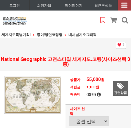
로그인
회원가입
마이페이지
최근본상품
세계지도특별기획Ⅰ
종이/양면코팅형
내셔널지오그래픽
2
National Geographic 고전스타일 세계지도.코팅(사이즈선택 3
종)
55,000
상품가
원
적립금
1,100원
관련상품
배송비
(조건)
사이즈 선
택