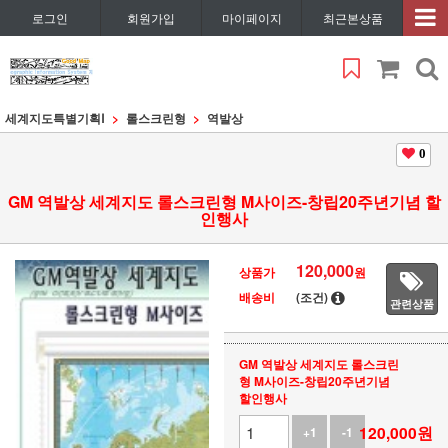
로그인
회원가입
마이페이지
최근본상품
세계지도특별기획Ⅰ
롤스크린형
역발상
0
GM 역발상 세계지도 롤스크린형 M사이즈-창립20주년기념 할
인행사
120,000
상품가
원
배송비
(조건)
관련상품
GM 역발상 세계지도 롤스크린
형 M사이즈-창립20주년기념
할인행사
120,000
원
+1
-1