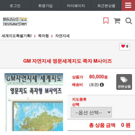
로그인
회원가입
마이페이지
최근본상품
세계지도특별기획Ⅰ
족자형
자연지세
0
GM 자연지세 영문세계지도 족자 M사이즈
80,000
상품가
원
배송비
(조건)
관련상품
지도종류
선택
0
원
총 상품 금액