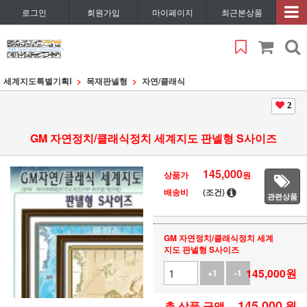
로그인
회원가입
마이페이지
최근본상품
세계지도특별기획Ⅰ
목재판넬형
자연/클래식
2
GM 자연정치/클래식정치 세계지도 판넬형 S사이즈
145,000
상품가
원
배송비
(조건)
관련상품
GM 자연정치/클래식정치 세계
지도 판넬형 S사이즈
145,000
원
+1
-1
145,000
원
총 상품 금액