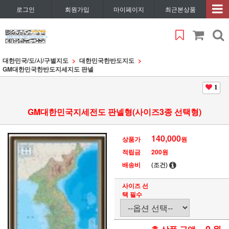
로그인
회원가입
마이페이지
최근본상품
대한민국/도/시/구별지도
대한민국한반도지도
GM대한민국한반도지세지도 판넬
1
GM대한민국지세전도 판넬형(사이즈3종 선택형)
140,000
상품가
원
적립금
200원
배송비
(조건)
사이즈 선
택 필수