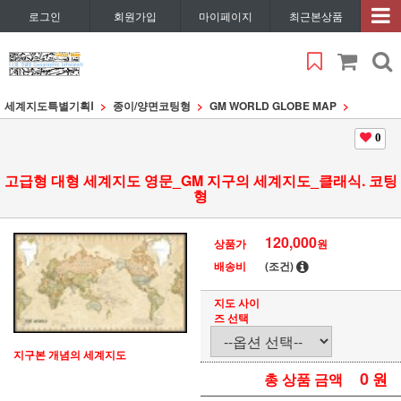
로그인
회원가입
마이페이지
최근본상품
세계지도특별기획Ⅰ
종이/양면코팅형
GM WORLD GLOBE MAP
0
고급형 대형 세계지도 영문_GM 지구의 세계지도_클래식. 코팅
형
120,000
상품가
원
배송비
(조건)
지도 사이
즈 선택
지구본 개념의 세계지도
0
원
총 상품 금액