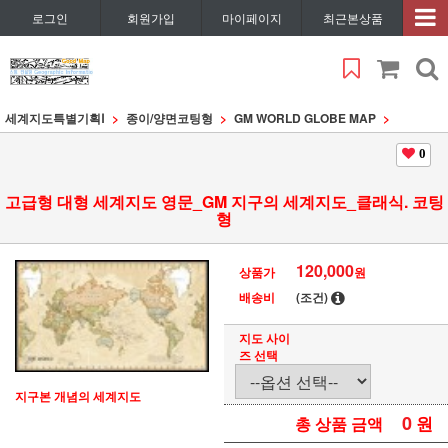
로그인
회원가입
마이페이지
최근본상품
세계지도특별기획Ⅰ
종이/양면코팅형
GM WORLD GLOBE MAP
0
고급형 대형 세계지도 영문_GM 지구의 세계지도_클래식. 코팅
형
120,000
상품가
원
배송비
(조건)
지도 사이
즈 선택
지구본 개념의 세계지도
0
원
총 상품 금액