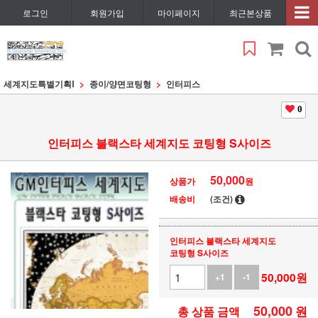
로그인
회원가입
마이페이지
최근본상품
세계지도특별기획Ⅰ
종이/양면코팅형
인터피스
0
인터피스 블랙스타 세계지도 코팅형 S사이즈
50,000
상품가
원
배송비
(조건)
인터피스 블랙스타 세계지도
코팅형 S사이즈
50,000
원
+1
-1
50,000
원
총 상품 금액