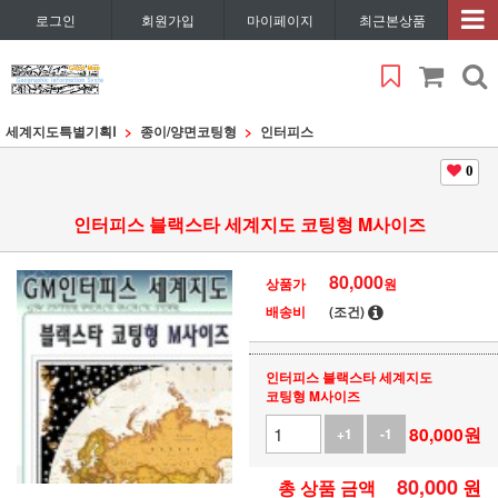
로그인
회원가입
마이페이지
최근본상품
세계지도특별기획Ⅰ
종이/양면코팅형
인터피스
0
인터피스 블랙스타 세계지도 코팅형 M사이즈
80,000
상품가
원
배송비
(조건)
인터피스 블랙스타 세계지도
코팅형 M사이즈
80,000
원
+1
-1
80,000
원
총 상품 금액